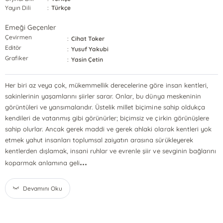
Yayın Dili
:
Türkçe
Emeği Geçenler
Çevirmen
:
Cihat Toker
Editör
:
Yusuf Yakubi
Grafiker
:
Yasin Çetin
Her biri az veya çok, mükemmellik derecelerine göre insan kentleri,
sakinlerinin yaşamlarını şiirler sarar. Onlar, bu dünya meskeninin
görüntüleri ve yansımalarıdır. Üstelik millet biçimine sahip oldukça
kendileri de vatanmış gibi görünürler; biçimsiz ve çirkin görünüşlere
sahip olurlar. Ancak gerek maddi ve gerek ahlaki olarak kentleri yok
etmek yahut insanları toplumsal zaiyatın arasına sürükleyerek
kentlerden dışlamak, insani ruhlar ve evrenle şiir ve sevginin bağlarını
...
koparmak anlamına geli
Devamını Oku