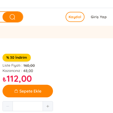
Kaydol
Giriş Yap
% 30 İndirim
160,00
Liste Fiyatı :
48,00
Kazancınız :
112,00
₺
Sepete Ekle