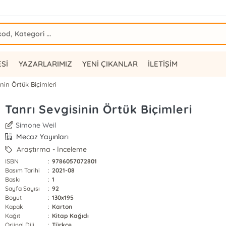
ESİ
YAZARLARIMIZ
YENİ ÇIKANLAR
İLETİŞİM
inin Örtük Biçimleri
Tanrı Sevgisinin Örtük Biçimleri
Simone Weil
Mecaz Yayınları
Araştırma - İnceleme
ISBN
:
9786057072801
Basım Tarihi
:
2021-08
Baskı
:
1
Sayfa Sayısı
:
92
Boyut
:
130x195
Kapak
:
Karton
Kağıt
:
Kitap Kağıdı
Orjinal Dili
:
Türkçe