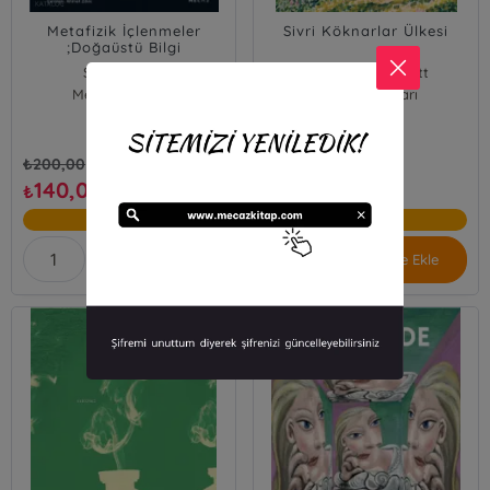
Metafizik İçlenmeler
Sivri Köknarlar Ülkesi
;Doğaüstü Bilgi
Simone Weil
Sarah Orne Jewett
Mecaz Yayınları
Mecaz Yayınları
₺
200,00
₺
220,00
140,00
154,00
₺
₺
%30
%30
Sepete Ekle
Sepete Ekle