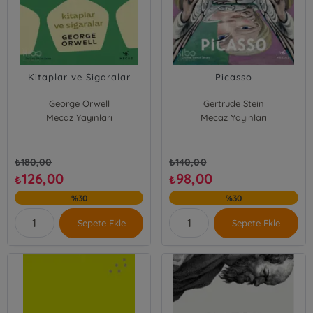
Kitaplar ve Sigaralar
Picasso
George Orwell
Gertrude Stein
Mecaz Yayınları
Mecaz Yayınları
₺
180,00
₺
140,00
126,00
98,00
₺
₺
%30
%30
Sepete Ekle
Sepete Ekle