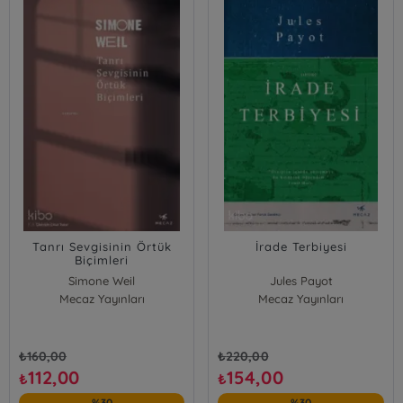
Tanrı Sevgisinin Örtük
İrade Terbiyesi
Biçimleri
Simone Weil
Jules Payot
Mecaz Yayınları
Mecaz Yayınları
₺
160,00
₺
220,00
112,00
154,00
₺
₺
%30
%30