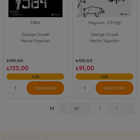
1984
Hayvan Çiftliği
George Orwell
George Orwell
Mecaz Yayınları
Mecaz Yayınları
₺
190,00
₺
130,00
133,00
91,00
₺
₺
%30
%30
Sepete Ekle
Sepete Ekle
14
1