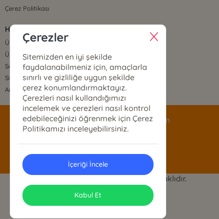
Çerez Politikası
HIZLI ERİŞİM
Çerezler
Üye Ol
Üye Giriş
Sitemizden en iyi şekilde
faydalanabilmeniz için, amaçlarla
Sepetim
sınırlı ve gizliliğe uygun şekilde
Sipariş Takip
çerez konumlandırmaktayız.
Anasayfa
Çerezleri nasıl kullandığımızı
incelemek ve çerezleri nasıl kontrol
edebileceğinizi öğrenmek için Çerez
siparis@mecazyayinlari.com
Politikamızı inceleyebilirsiniz.
0533 373 91 87
İçeriği İncele
© 2025 Mecaz Yayınları. Her hakkı saklıdır.
ONSO
Tasarım & Uygulama
Kabul Et