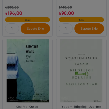
₺
280,00
₺
140,00
196,00
98,00
₺
₺
%30
%30
Sepete Ekle
Sepete Ekle
Kişi Ve Kutsal
Yaşam Bilgeliği Üzerine