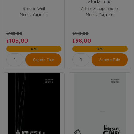
Aforizmalar
Simone Weil
Arthur Schopenhauer
Mecaz Yayınları
Mecaz Yayınları
₺
150,00
₺
140,00
105,00
98,00
₺
₺
%30
%30
Sepete Ekle
Sepete Ekle