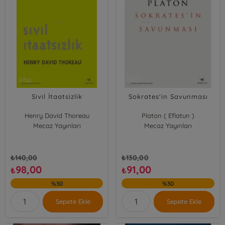
Sivil İtaatsizlik
Sokrates'in Savunması
Henry David Thoreau
Platon ( Eflatun )
Mecaz Yayınları
Mecaz Yayınları
₺
140,00
₺
130,00
98,00
91,00
₺
₺
%30
%30
Sepete Ekle
Sepete Ekle