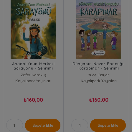
Anadolu’nun Merkezi
Dünyanın Nazar Boncuğu
Sarayönü - Şehrimi
Karapınar - Şehrimi
Tanıyorum 5
Tanıyorum 6
Zafer Karakuş
Yücel Bayar
Kayalıpark Yayınları
Kayalıpark Yayınları
160,00
160,00
₺
₺
Sepete Ekle
Sepete Ekle