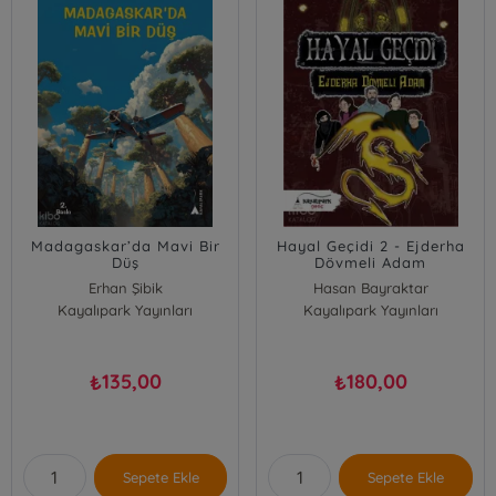
Madagaskar’da Mavi Bir
Hayal Geçidi 2 - Ejderha
Düş
Dövmeli Adam
Erhan Şibik
Hasan Bayraktar
Kayalıpark Yayınları
Kayalıpark Yayınları
135,00
180,00
₺
₺
Sepete Ekle
Sepete Ekle