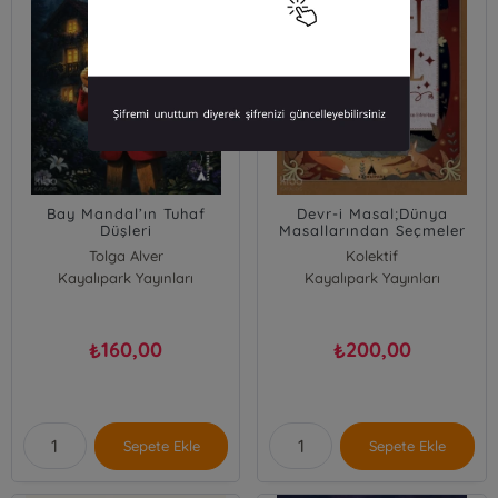
Bay Mandal’ın Tuhaf
Devr-i Masal;Dünya
Düşleri
Masallarından Seçmeler
Tolga Alver
Kolektif
Kayalıpark Yayınları
Kayalıpark Yayınları
160,00
200,00
₺
₺
Sepete Ekle
Sepete Ekle