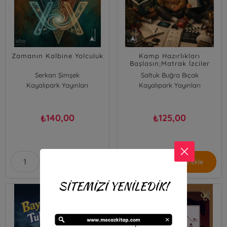
Zamanın Kalbine Yolculuk
Kamp Hazırlıkları
Başlasın;Matrak İzciler
Serisi - 1
Serkan Şimşek
Saltuk Buğra Bıçak
Kayalıpark Yayınları
Kayalıpark Yayınları
140,00
125,00
₺
₺
Sepete Ekle
Sepete Ekle