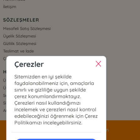
İletişim
SÖZLEŞMELER
Mesafeli Satış Sözleşmesi
Üyelik Sözleşmesi
Gizlilik Sözleşmesi
Teslimat ve İade
Çerez Politikası
Çerezler
HIZLI ERİŞİM
Sitemizden en iyi şekilde
Üye Ol
faydalanabilmeniz için, amaçlarla
Üye Giriş
sınırlı ve gizliliğe uygun şekilde
Sepetim
çerez konumlandırmaktayız.
Çerezleri nasıl kullandığımızı
Sipariş Takip
incelemek ve çerezleri nasıl kontrol
Anasayfa
edebileceğinizi öğrenmek için Çerez
Politikamızı inceleyebilirsiniz.
siparis@mecazyayinlari.com