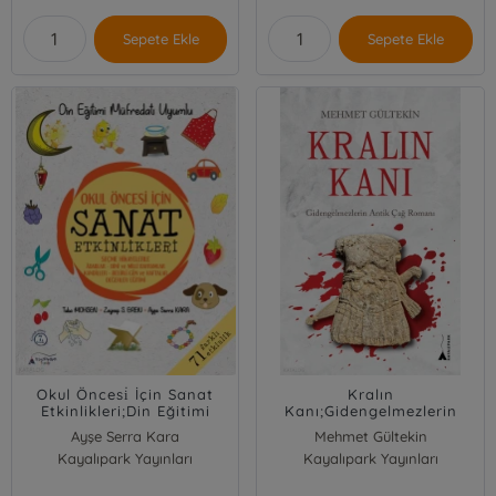
Sepete Ekle
Sepete Ekle
Okul Öncesi̇ İçin Sanat
Kralın
Etkinlikleri;Din Eğitimi
Kanı;Gidengelmezlerin
Müfredatı Uyumlu
Antik Çağ Romanı
Ayşe Serra Kara
Mehmet Gültekin
Kayalıpark Yayınları
Zeynep S. Eren
Kayalıpark Yayınları
Tuba Mohsen