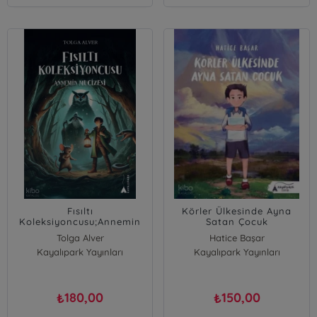
Fısıltı
Körler Ülkesinde Ayna
Koleksiyoncusu;Annemin
Satan Çocuk
Mucizesi
Tolga Alver
Hatice Başar
Kayalıpark Yayınları
Kayalıpark Yayınları
180,00
150,00
₺
₺