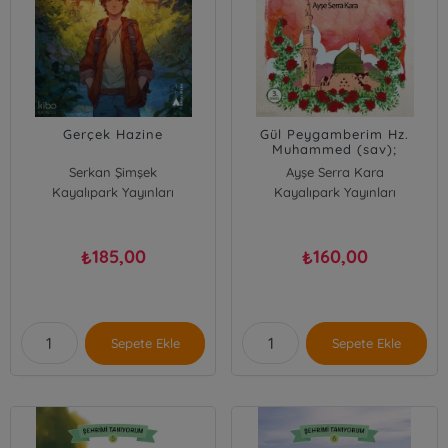
Gerçek Hazine
Gül Peygamberim Hz.
Muhammed (sav);
(çocuklar için siyer)
Serkan Şimşek
Ayşe Serra Kara
Kayalıpark Yayınları
Kayalıpark Yayınları
185,00
160,00
₺
₺
Sepete Ekle
Sepete Ekle