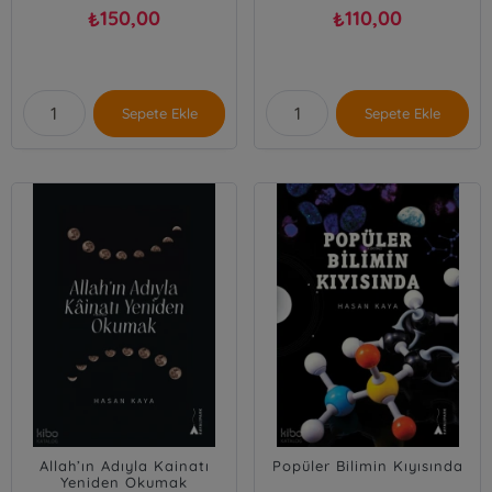
150,00
110,00
₺
₺
Sepete Ekle
Sepete Ekle
Allah’ın Adıyla Kainatı
Popüler Bilimin Kıyısında
Yeniden Okumak