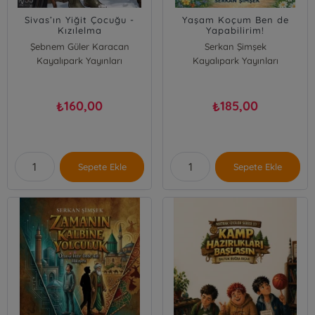
Sivas’ın Yiğit Çocuğu -
Yaşam Koçum Ben de
Kızılelma
Yapabilirim!
Şebnem Güler Karacan
Serkan Şimşek
Kayalıpark Yayınları
Kayalıpark Yayınları
160,00
185,00
₺
₺
Sepete Ekle
Sepete Ekle