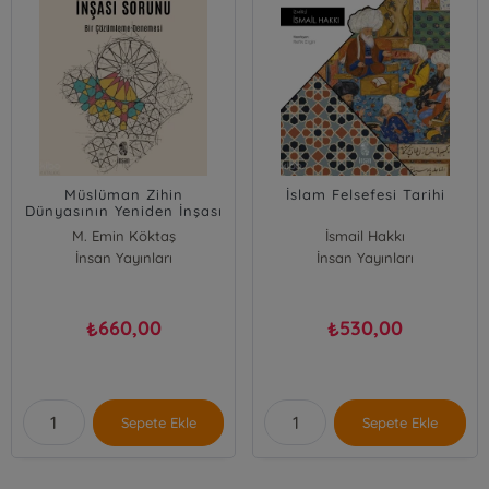
Müslüman Zihin
İslam Felsefesi Tarihi
Dünyasının Yeniden İnşası
Sorunu;Bir Çözümleme
M. Emin Köktaş
İsmail Hakkı
Denemesi
İnsan Yayınları
İnsan Yayınları
660,00
530,00
₺
₺
Sepete Ekle
Sepete Ekle