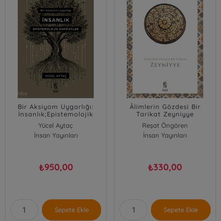
Bir Aksiyom Uygarlığı:
Âlimlerin Gözdesi Bir
İnsanlık;Epistemolojik
Tarikat Zeyniyye
Hakikatler
Yücel Aytaç
Reşat Öngören
İnsan Yayınları
İnsan Yayınları
950,00
330,00
₺
₺
Sepete Ekle
Sepete Ekle