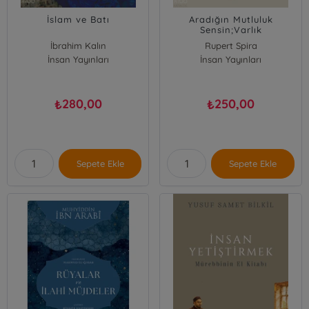
İslam ve Batı
Aradığın Mutluluk
Sensin;Varlık
Farkındalığını Keşfetmek
İbrahim Kalın
Rupert Spira
İnsan Yayınları
İnsan Yayınları
280,00
250,00
₺
₺
Sepete Ekle
Sepete Ekle