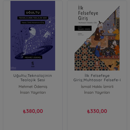
Uğultu;Teknolojinin
İlk Felsefeye
Teolojik Sesi
Giriş;Muhtasar Felsefe-i
Ûlâ
Mehmet Ödemiş
İsmail Hakkı İzmirli
İnsan Yayınları
İnsan Yayınları
380,00
330,00
₺
₺