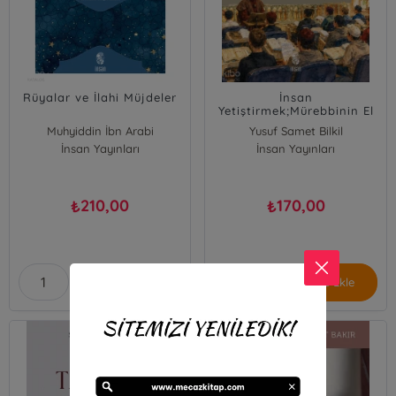
Rüyalar ve İlahi Müjdeler
İnsan
Yetiştirmek;Mürebbinin El
Kitabı
Muhyiddin İbn Arabi
Yusuf Samet Bilkil
İnsan Yayınları
İnsan Yayınları
210,00
170,00
₺
₺
Sepete Ekle
Sepete Ekle