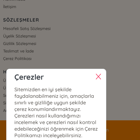
İletişim
SÖZLEŞMELER
Mesafeli Satış Sözleşmesi
Üyelik Sözleşmesi
Gizlilik Sözleşmesi
Teslimat ve İade
Çerez Politikası
HIZLI ERİŞİM
Çerezler
Üye Ol
Üye Giriş
Sitemizden en iyi şekilde
faydalanabilmeniz için, amaçlarla
Sepetim
sınırlı ve gizliliğe uygun şekilde
Sipariş Takip
çerez konumlandırmaktayız.
Anasayfa
Çerezleri nasıl kullandığımızı
incelemek ve çerezleri nasıl kontrol
edebileceğinizi öğrenmek için Çerez
siparis@mecazyayinlari.com
Politikamızı inceleyebilirsiniz.