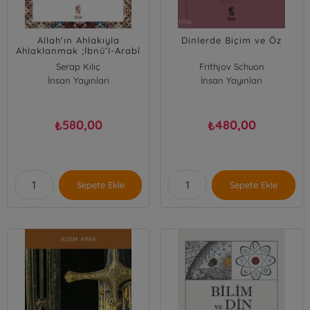
Allah'ın Ahlakıyla
Dinlerde Biçim ve Öz
Ahlaklanmak ;İbnü’l-Arabî
Düşüncesinde Ahlak
Serap Kılıç
Frithjov Schuon
İnsan Yayınları
İnsan Yayınları
580,00
480,00
₺
₺
Sepete Ekle
Sepete Ekle