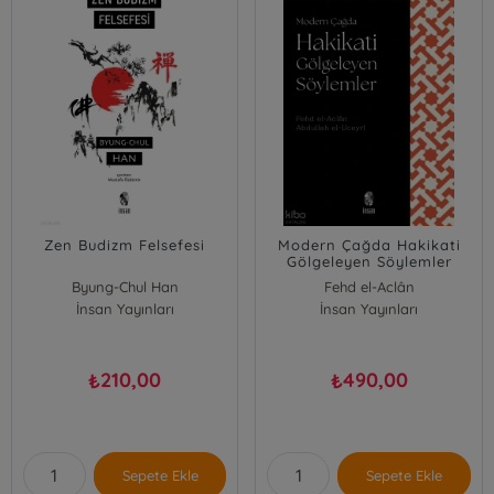
Zen Budizm Felsefesi
Modern Çağda Hakikati
Gölgeleyen Söylemler
Byung-Chul Han
Fehd el-Aclân
İnsan Yayınları
Abdullah el-Uceyri
İnsan Yayınları
210,00
490,00
₺
₺
Sepete Ekle
Sepete Ekle