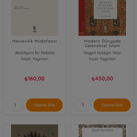
Mevlevilik Müdafaası
Modern Dünyada
Geleneksel İslam
Abdülganî En-Nablusî
Seyyid Hüseyin Nasr
İnsan Yayınları
İnsan Yayınları
160,00
450,00
₺
₺
Sepete Ekle
Sepete Ekle