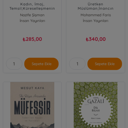
Kadın, İmaj,
Üretken
Temsil;Küreselleşmenin
Müslüman;İnancın
Pençesi İslâm'ın Peçesi
Üretkenlikle Buluştuğu Yer
Nazife Şişman
Mohammed Faris
İnsan Yayınları
İnsan Yayınları
285,00
340,00
₺
₺
Sepete Ekle
Sepete Ekle