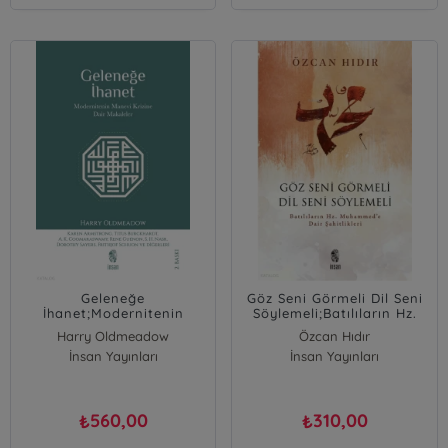
Geleneğe
Göz Seni Görmeli Dil Seni
İhanet;Modernitenin
Söylemeli;Batılıların Hz.
Manevi Krizine Dair
Muhammed’e Dair
Harry Oldmeadow
Özcan Hıdır
Makaleler
Şahitlikleri
İnsan Yayınları
İnsan Yayınları
560,00
310,00
₺
₺