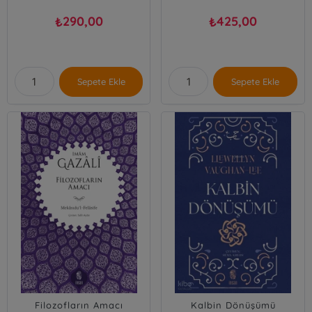
290,00
425,00
₺
₺
Sepete Ekle
Sepete Ekle
Filozofların Amacı
Kalbin Dönüşümü