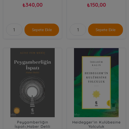
340,00
150,00
₺
₺
Sepete Ekle
Sepete Ekle
Peygamberliğin
Heidegger’in Kulübesine
İspatı;Haber Delili
Yolculuk