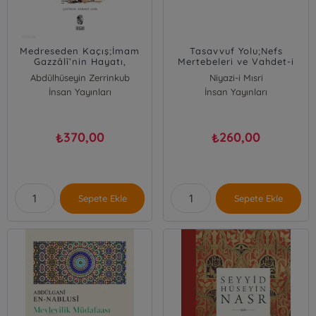
Medreseden Kaçış;İmam
Tasavvuf Yolu;Nefs
Gazzâlî’nin Hayatı,
Mertebeleri ve Vahdet-i
Fikirleri ve Eserleri
Vücud
Abdülhüseyin Zerrinkub
Niyazi-i Mısri
İnsan Yayınları
Oğuzhan Dönmez
İnsan Yayınları
370,00
260,00
₺
₺
Sepete Ekle
Sepete Ekle