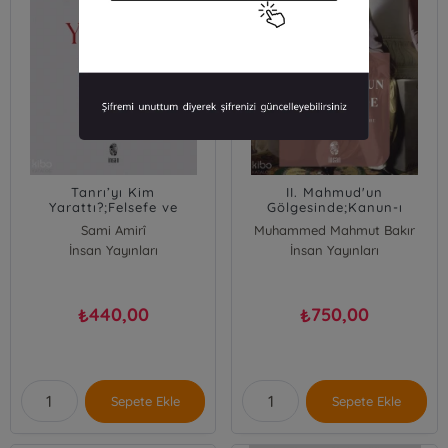
Tanrı’yı Kim
II. Mahmud'un
Yarattı?;Felsefe ve
Gölgesinde;Kanun-ı
Kozmoloji Işığında Bir
Kadîm’in Yeniden İnşası:
Sami Amirî
Muhammed Mahmut Bakır
İnceleme
Tanzimat-ı Hayriye
İnsan Yayınları
İnsan Yayınları
440,00
750,00
₺
₺
Sepete Ekle
Sepete Ekle