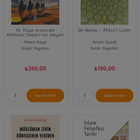
İki Rüya Arasında
Dil Belası - Âfâtü'l-Lisân
Müfessir;Taberî’nin Hayatı
ve Hatıraları
Mesut Kaya
İmam Gazali
İnsan Yayınları
İnsan Yayınları
260,00
130,00
₺
₺
Sepete Ekle
Sepete Ekle