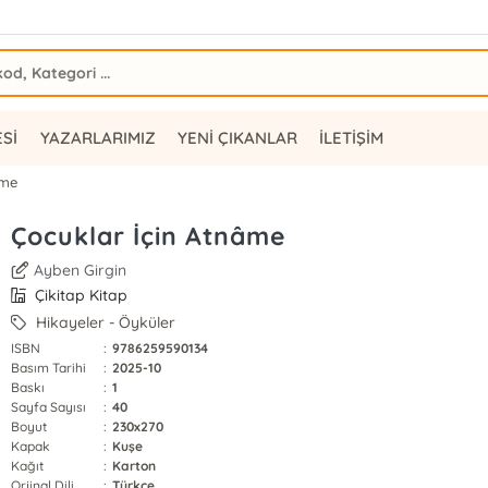
ESİ
YAZARLARIMIZ
YENİ ÇIKANLAR
İLETİŞİM
âme
Çocuklar İçin Atnâme
Ayben Girgin
Çikitap Kitap
Hikayeler - Öyküler
ISBN
:
9786259590134
Basım Tarihi
:
2025-10
Baskı
:
1
Sayfa Sayısı
:
40
Boyut
:
230x270
Kapak
:
Kuşe
Kağıt
:
Karton
Orjinal Dili
:
Türkçe