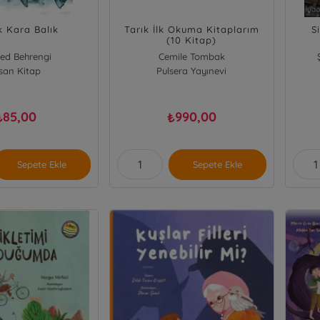
 Kara Balık
Tarık İlk Okuma Kitaplarım
S
(10 Kitap)
ed Behrengi
Cemile Tombak
san Kitap
Pulsera Yayınevi
85,00
990,00
₺
₺
Sepete Ekle
Sepete Ekle