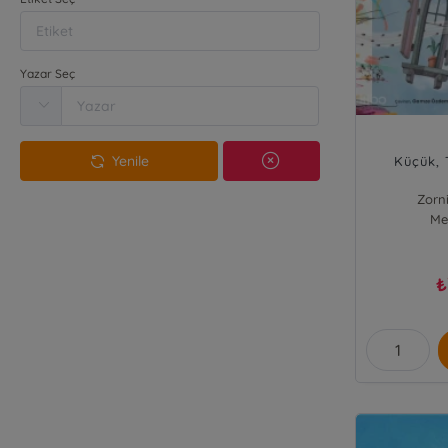
Yazar Seç
Yenile
Küçük, T
Zorn
Me
₺