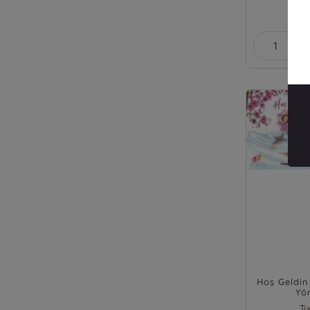
₺
Hoş Geldin
Yö
Tu