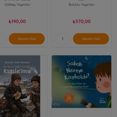
Gülbey Yayınları
Bulutsu Yayınları
190,00
370,00
₺
₺
Sepete Ekle
Sepete Ekle