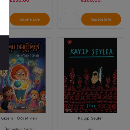
₺
₺
Sepete Ekle
Sepete Ekle
Gizemli Öğretmen
Kayıp Şeyler
Ümmühan Gerizli
Isol