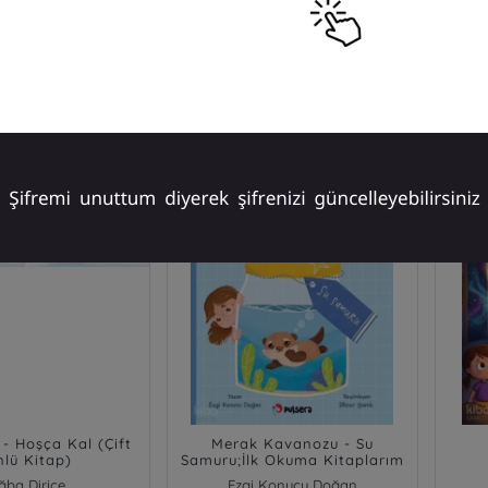
₺
Sepete Ekle
Sepete Ekle
 - Hoşça Kal (Çift
Merak Kavanozu - Su
nlü Kitap)
Samuru;İlk Okuma Kitaplarım
ğba Dirice
Ezgi Konucu Doğan