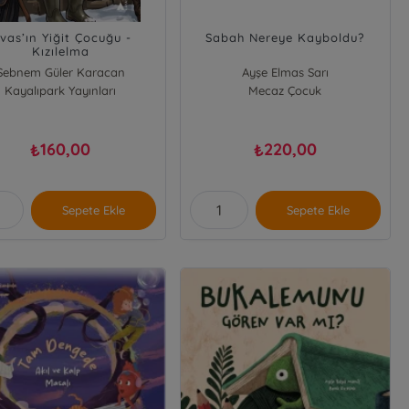
ivas’ın Yiğit Çocuğu -
Sabah Nereye Kayboldu?
Kızılelma
Şebnem Güler Karacan
Ayşe Elmas Sarı
Kayalıpark Yayınları
Mecaz Çocuk
160,00
220,00
₺
₺
Sepete Ekle
Sepete Ekle