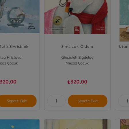
atlı Sivrisinek
Sımsıcak Oldum
Utan
itsa Hristova
Ghazaleh Bigdelou
caz Çocuk
Mecaz Çocuk
320,00
320,00
₺
Sepete Ekle
Sepete Ekle