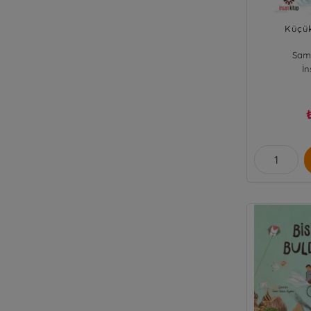
Küçük
Sam
İn