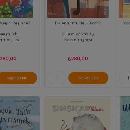
Neyin Peşinde?
Bu Anahtar Neyi Açar?
Ko
meyra Tobi
Gülsüm Kalkan Ay
era Yayınevi
Pulsera Yayınevi
280,00
280,00
₺
Sepete Ekle
Sepete Ekle