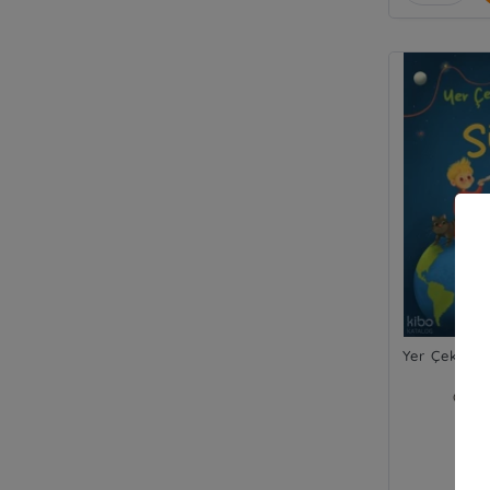
Yer Çekimi
Gözde
Puls