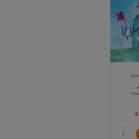
İçi
A
Puls
₺