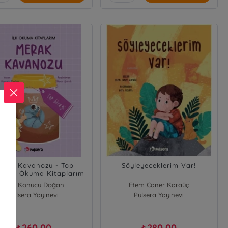
erak Kavanozu - Top
Söyleyeceklerim Var!
ği;İlk Okuma Kitaplarım
Ezgi Konucu Doğan
Etem Caner Karaüç
Pulsera Yayınevi
Pulsera Yayınevi
260,00
280,00