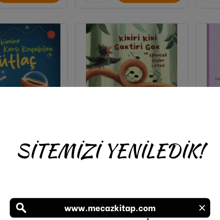
ne Karşı Koyabilen
Kikiri Kiki, Gaktiri Gak ve
M
Sütlaç
Eğlenceli Şeyler Listesi
Böce
 Kurt Akarsu
Sümeyra Tobi
era Yayınevi
Pulsera Yayınevi
260,00
280,00