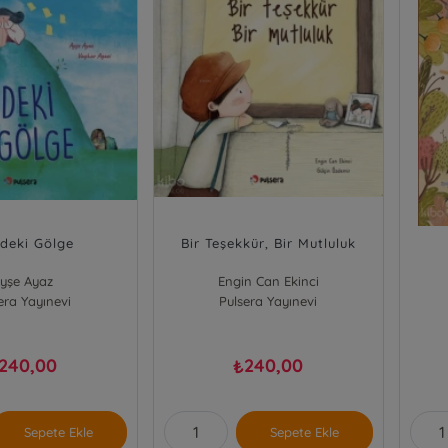
mdeki Gölge
Bir Teşekkür, Bir Mutluluk
yşe Ayaz
Engin Can Ekinci
era Yayınevi
Pulsera Yayınevi
240,00
240,00
₺
Sepete Ekle
Sepete Ekle