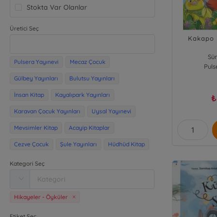
Stokta Var Olanlar
Üretici Seç
Kakapo 
Sü
Pulsera Yayınevi
Mecaz Çocuk
Puls
Gülbey Yayınları
Bulutsu Yayınları
İnsan Kitap
Kayalıpark Yayınları
₺
Karavan Çocuk Yayınları
Uysal Yayınevi
Mevsimler Kitap
Acayip Kitaplar
Cezve Çocuk
Şule Yayınları
Hüdhüd Kitap
Kategori Seç
Hikayeler - Öyküler
Etiket Seç