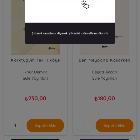
Korktuğum Tek Hikâye
Ben Meydana Koşarken
İlknur Demirci
Ceyda Akcan
Şule Yayınları
Şule Yayınları
230,00
180,00
₺
₺
Sepete Ekle
Sepete Ekle