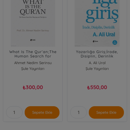
What Is The Qur’an;The
Yazarlığa Giriş;İrade,
Human Search for
Disiplin, Derinlik
Meaning and The Qur'an
Ahmet Nedim Serinsu
A. Ali Ural
Şule Yayınları
Şule Yayınları
300,00
550,00
₺
₺
Sepete Ekle
Sepete Ekle