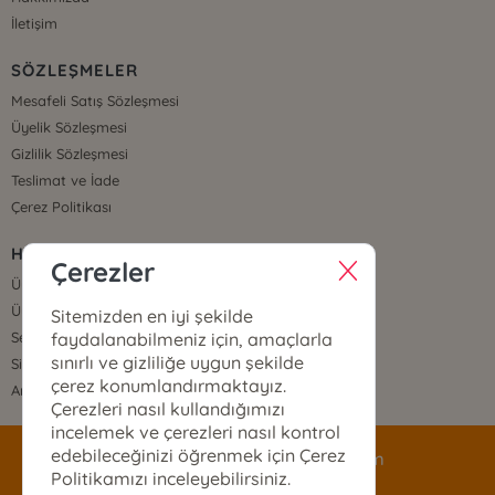
İletişim
SÖZLEŞMELER
Mesafeli Satış Sözleşmesi
Üyelik Sözleşmesi
Gizlilik Sözleşmesi
Teslimat ve İade
Çerez Politikası
HIZLI ERİŞİM
Çerezler
Üye Ol
Üye Giriş
Sitemizden en iyi şekilde
faydalanabilmeniz için, amaçlarla
Sepetim
sınırlı ve gizliliğe uygun şekilde
Sipariş Takip
çerez konumlandırmaktayız.
Anasayfa
Çerezleri nasıl kullandığımızı
incelemek ve çerezleri nasıl kontrol
edebileceğinizi öğrenmek için Çerez
siparis@mecazyayinlari.com
Politikamızı inceleyebilirsiniz.