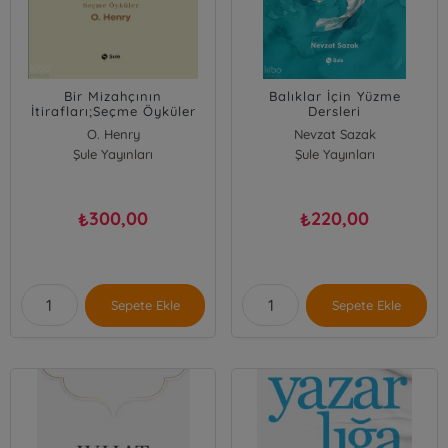
Bir Mizahçının
Balıklar İçin Yüzme
İtirafları;Seçme Öyküler
Dersleri
O. Henry
Nevzat Sazak
Şule Yayınları
Şule Yayınları
300,00
220,00
₺
₺
Sepete Ekle
Sepete Ekle