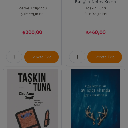
Bang'in Nefes Kesen
Öyküsü
Merve Kalyoncu
Taşkın Tuna
Şule Yayınları
Şule Yayınları
200,00
460,00
₺
₺
Sepete Ekle
Sepete Ekle