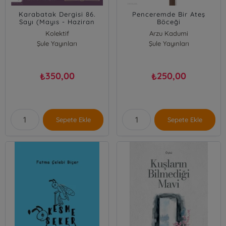
Karabatak Dergisi 86.
Penceremde Bir Ateş
Sayı (Mayıs - Haziran
Böceği
2026);Dosya: Edebiyat ve
Kolektif
Arzu Kadumi
Sözlük
Şule Yayınları
Şule Yayınları
350,00
250,00
₺
₺
Sepete Ekle
Sepete Ekle