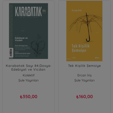
Karabatak Sayı 84;Dosya:
Tek Kişilik Şemsiye
Edebiyat ve Vicdan
Kolektif
Ercan İriş
Şule Yayınları
Şule Yayınları
350,00
160,00
₺
₺