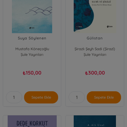
Suya Söylenen
Gülistan
Mustafa Köneçoğlu
Şirazlı Şeyh Sadi (Şirazî)
Şule Yayınları
Şule Yayınları
150,00
300,00
₺
₺
Sepete Ekle
Sepete Ekle