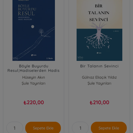
Böyle Buyurdu
Bir Talanın Sevinci
Resul;Hadiselerden Hadis
Hikâyeleri
Hüseyin Akın
Gülnaz Eliaçık Yıldız
Şule Yayınları
Şule Yayınları
220,00
210,00
₺
₺
Sepete Ekle
Sepete Ekle