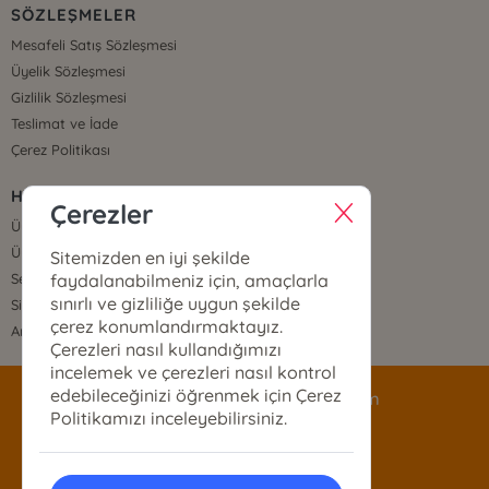
SÖZLEŞMELER
Mesafeli Satış Sözleşmesi
Üyelik Sözleşmesi
Gizlilik Sözleşmesi
Teslimat ve İade
Çerez Politikası
HIZLI ERİŞİM
Çerezler
Üye Ol
Üye Giriş
Sitemizden en iyi şekilde
faydalanabilmeniz için, amaçlarla
Sepetim
sınırlı ve gizliliğe uygun şekilde
Sipariş Takip
çerez konumlandırmaktayız.
Anasayfa
Çerezleri nasıl kullandığımızı
incelemek ve çerezleri nasıl kontrol
edebileceğinizi öğrenmek için Çerez
siparis@mecazyayinlari.com
Politikamızı inceleyebilirsiniz.
0533 373 91 87