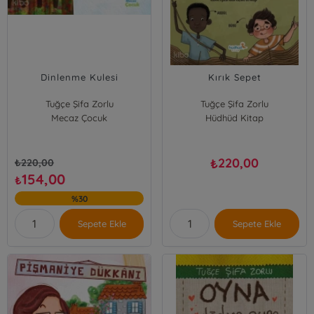
Dinlenme Kulesi
Kırık Sepet
Tuğçe Şifa Zorlu
Tuğçe Şifa Zorlu
Mecaz Çocuk
Hüdhüd Kitap
220,00
₺
₺
220,00
154,00
₺
%30
Sepete Ekle
Sepete Ekle