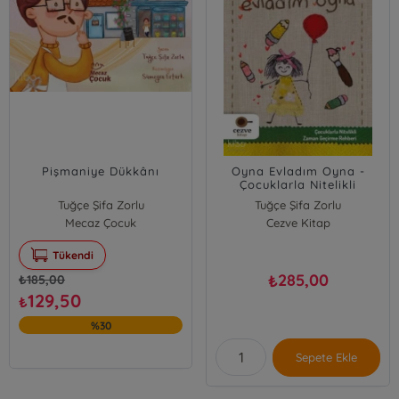
Pişmaniye Dükkânı
Oyna Evladım Oyna -
Çocuklarla Nitelikli
Zaman Geçirme Rehberi
Tuğçe Şifa Zorlu
Tuğçe Şifa Zorlu
Mecaz Çocuk
Cezve Kitap
Tükendi
285,00
₺
₺
185,00
129,50
₺
%30
Sepete Ekle