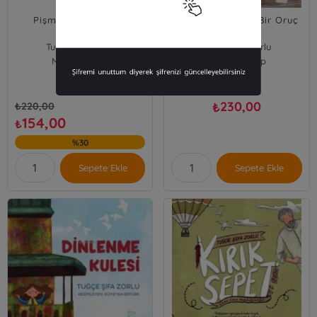
Pişmaniye Dükkânı
Son Beş Dakika ;Bir Oruç
Macerası
Tuğçe Şifa Zorlu
Tuğçe Şifa Zorlu
Mecaz Çocuk
Hüdhüd Kitap
230,00
₺
₺
220,00
154,00
₺
%30
Sepete Ekle
Sepete Ekle