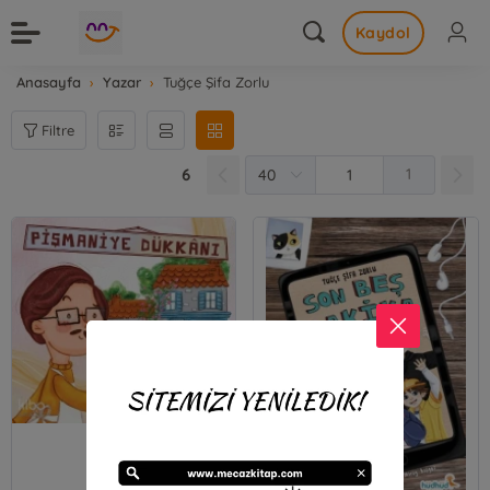
Kaydol
Anasayfa
Yazar
Tuğçe Şifa Zorlu
Filtre
6
1