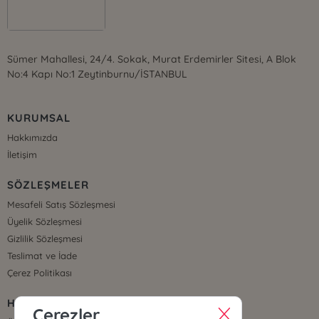
Sümer Mahallesi, 24/4. Sokak, Murat Erdemirler Sitesi, A Blok
No:4 Kapı No:1 Zeytinburnu/İSTANBUL
KURUMSAL
Hakkımızda
İletişim
SÖZLEŞMELER
Mesafeli Satış Sözleşmesi
Üyelik Sözleşmesi
Gizlilik Sözleşmesi
Teslimat ve İade
Çerez Politikası
HIZLI ERİŞİM
Çerezler