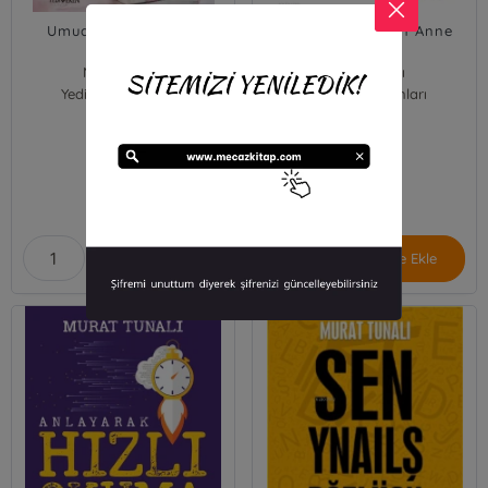
Umudunu Kaybetme
Başarıya Götüren Anne
Baba
Murat Tunalı
Murat Tunalı
Yediveren Yayınları
Yediveren Yayınları
289,00
259,00
₺
₺
Sepete Ekle
Sepete Ekle