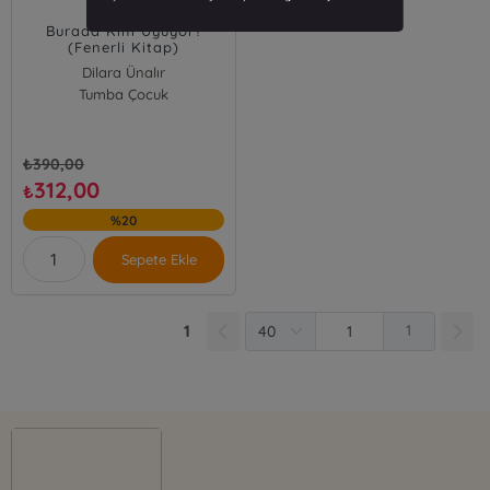
Burada Kim Uyuyor?
(Fenerli Kitap)
Dilara Ünalır
Tumba Çocuk
₺
390,00
312,00
₺
%20
Sepete Ekle
1
1