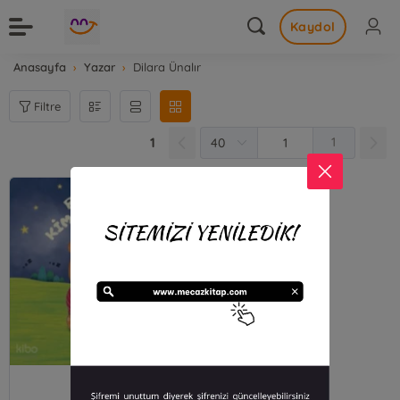
Kaydol
Anasayfa
Yazar
Dilara Ünalır
Filtre
1
1