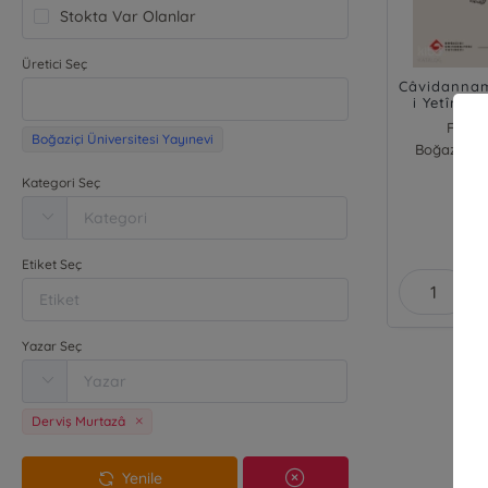
Stokta Var Olanlar
Üretici Seç
Câvidanname
i Yetîm T
Türk
Fazlul
Boğaziçi Üniversitesi Yayınevi
Boğaziçi Ün
Der
Kategori Seç
₺
Etiket Seç
Yazar Seç
Derviş Murtazâ
Yenile