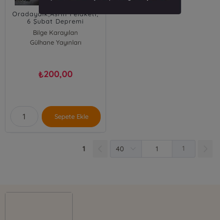
Oradaydık;Asrın Felaketi,
6 Şubat Depremi
Bilge Karayılan
Gülhane Yayınları
200,00
₺
Sepete Ekle
1
1