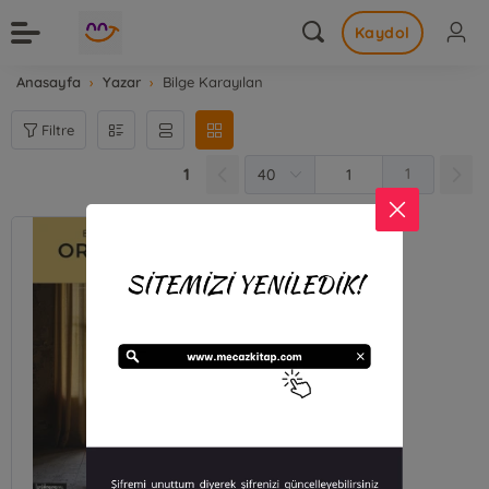
Kaydol
Anasayfa
Yazar
Bilge Karayılan
Filtre
1
1