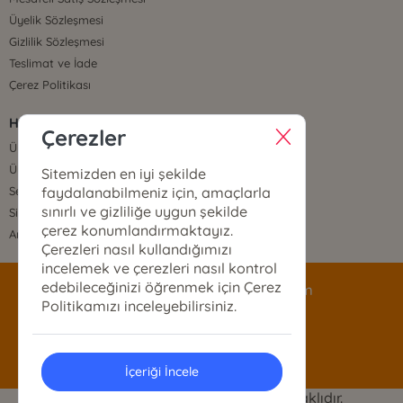
Üyelik Sözleşmesi
Gizlilik Sözleşmesi
Teslimat ve İade
Çerez Politikası
HIZLI ERİŞİM
Çerezler
Üye Ol
Üye Giriş
Sitemizden en iyi şekilde
faydalanabilmeniz için, amaçlarla
Sepetim
sınırlı ve gizliliğe uygun şekilde
Sipariş Takip
çerez konumlandırmaktayız.
Anasayfa
Çerezleri nasıl kullandığımızı
incelemek ve çerezleri nasıl kontrol
edebileceğinizi öğrenmek için Çerez
siparis@mecazyayinlari.com
Politikamızı inceleyebilirsiniz.
0533 373 91 87
İçeriği İncele
© 2025 Mecaz Yayınları. Her hakkı saklıdır.