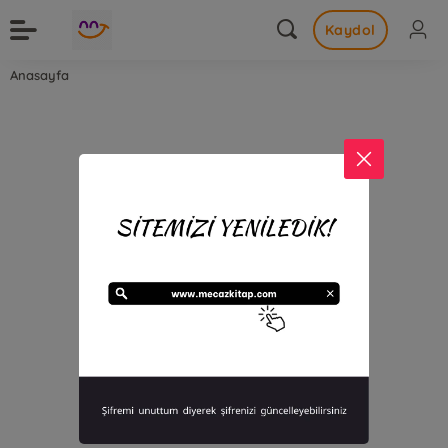
Kaydol
Anasayfa
Kayıt Bulunamadı