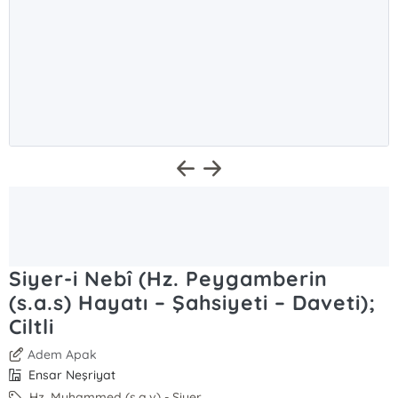
Siyer-i Nebî (Hz. Peygamberin
(s.a.s) Hayatı – Şahsiyeti – Daveti);
Ciltli
Adem Apak
Ensar Neşriyat
Hz. Muhammed (s.a.v) - Siyer