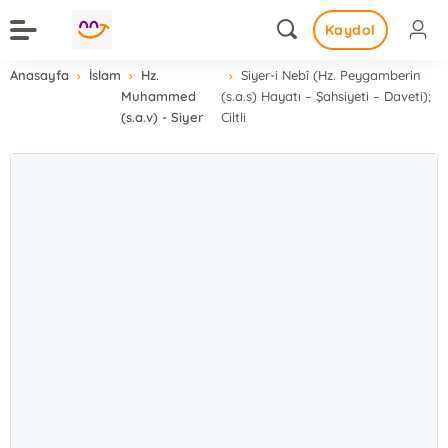
Kaydol
Anasayfa
İslam
Hz.
Siyer-i Nebî (Hz. Peygamberin
Muhammed
(s.a.s) Hayatı – Şahsiyeti – Daveti);
(s.a.v) - Siyer
Ciltli