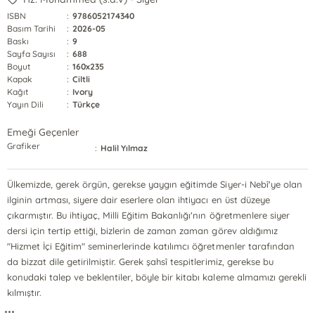
ISBN
:
9786052174340
Basım Tarihi
:
2026-05
Baskı
:
9
Sayfa Sayısı
:
688
Boyut
:
160x235
Kapak
:
Ciltli
Kağıt
:
Ivory
Yayın Dili
:
Türkçe
Emeği Geçenler
Grafiker
:
Halil Yılmaz
Ülkemizde, gerek örgün, gerekse yaygın eğitimde Siyer-i Nebî'ye olan
ilginin artması, siyere dair eserlere olan ihtiyacı en üst düzeye
çıkarmıştır. Bu ihtiyaç, Milli Eğitim Bakanlığı'nın öğretmenlere siyer
dersi için tertip ettiği, bizlerin de zaman zaman görev aldığımız
"Hizmet İçi Eğitim" seminerlerinde katılımcı öğretmenler tarafından
da bizzat dile getirilmiştir. Gerek şahsî tespitlerimiz, gerekse bu
konudaki talep ve beklentiler, böyle bir kitabı kaleme almamızı gerekli
kılmıştır.
...