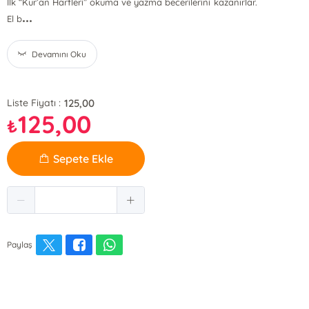
İlk “Kur’an Harfleri” okuma ve yazma becerilerini kazanırlar.
...
El b
Devamını Oku
125,00
Liste Fiyatı :
125,00
₺
Sepete Ekle
Paylaş