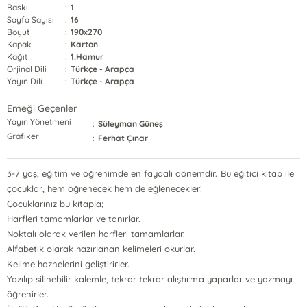
Baskı
:
1
Sayfa Sayısı
:
16
Boyut
:
190x270
Kapak
:
Karton
Kağıt
:
1.Hamur
Orjinal Dili
:
Türkçe - Arapça
Yayın Dili
:
Türkçe - Arapça
Emeği Geçenler
Yayın Yönetmeni
:
Süleyman Güneş
Grafiker
:
Ferhat Çınar
3-7 yaş, eğitim ve öğrenimde en faydalı dönemdir. Bu eğitici kitap ile
çocuklar, hem öğrenecek hem de eğlenecekler!
Çocuklarınız bu kitapla;
Harfleri tamamlarlar ve tanırlar.
Noktalı olarak verilen harfleri tamamlarlar.
Alfabetik olarak hazırlanan kelimeleri okurlar.
Kelime haznelerini geliştirirler.
Yazılıp silinebilir kalemle, tekrar tekrar alıştırma yaparlar ve yazmayı
öğrenirler.