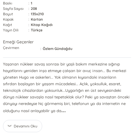
Baskı
:
1
Sayfa Sayısı
:
208
Boyut
:
135x210
Kapak
:
Karton
Kağıt
:
Kitap Kağıdı
Yayın Dili
:
Türkçe
Emeği Geçenler
Çevirmen
:
Özlem Gündoğdu
Yaşanan nükleer savaş sonrası bir yaşlı bakım merkezine sığınıp
hayatlarını yeniden inşa etmeye çalışan bir avuç insan... Bu merkezi
yöneten Hugo ve askerleri... Yok olmanın kıyısındaki insanların
sıfırdan başlayan bir yaşam mücadelesi... Açlık, yoksulluk, esaret,
teknolojik cihazlardan yoksunluk...Uygarlığın en üst seviyesindeki
dünya nükleer savaşla nasıl tepetaklak olur? Peki ya savaştan önceki
dünyayı neredeyse hiç görmemiş biri, telefonun ya da internetin ne
...
olduğunu nasıl anlayabilir ya da
Devamını Oku