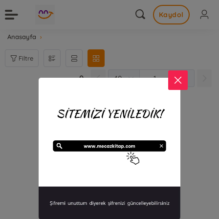
Kaydol
Anasayfa
Filtre
0
0