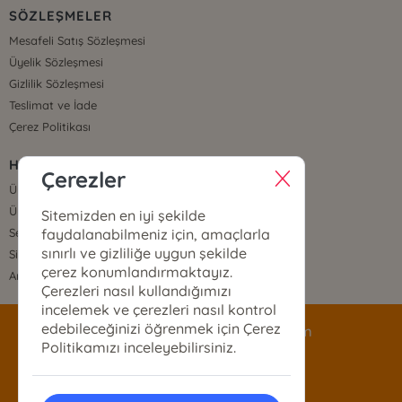
SÖZLEŞMELER
Mesafeli Satış Sözleşmesi
Üyelik Sözleşmesi
Gizlilik Sözleşmesi
Teslimat ve İade
Çerez Politikası
HIZLI ERİŞİM
Çerezler
Üye Ol
Üye Giriş
Sitemizden en iyi şekilde
faydalanabilmeniz için, amaçlarla
Sepetim
sınırlı ve gizliliğe uygun şekilde
Sipariş Takip
çerez konumlandırmaktayız.
Anasayfa
Çerezleri nasıl kullandığımızı
incelemek ve çerezleri nasıl kontrol
edebileceğinizi öğrenmek için Çerez
siparis@mecazyayinlari.com
Politikamızı inceleyebilirsiniz.
0533 373 91 87