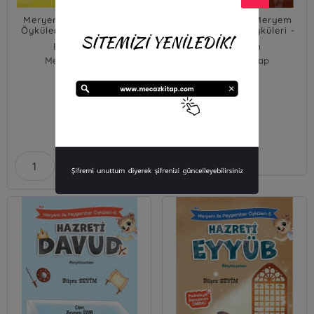
Meryem ile Peygamber
Hz. Süleyman - Meryem
Öyküleri Serisi (9 Kitap)
İle Peygamber Öyküleri -
7
Büşra Sevim
Büşra Sevim
Mevsimler Kitap
Mevsimler Kitap
Tükendi
850,00
90,00
₺
₺
Sepete Ekle