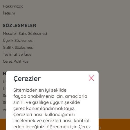
Hakkımızda
İletişim
SÖZLEŞMELER
Mesafeli Satış Sözleşmesi
Üyelik Sözleşmesi
Gizlilik Sözleşmesi
Teslimat ve İade
Çerez Politikası
HIZLI ERİŞİM
Çerezler
Üye Ol
Üye Giriş
Sitemizden en iyi şekilde
faydalanabilmeniz için, amaçlarla
Sepetim
sınırlı ve gizliliğe uygun şekilde
Sipariş Takip
çerez konumlandırmaktayız.
Anasayfa
Çerezleri nasıl kullandığımızı
incelemek ve çerezleri nasıl kontrol
edebileceğinizi öğrenmek için Çerez
siparis@mecazyayinlari.com