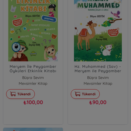
Meryem İle Peygamber
Hz. Muhammed (Sav) -
Öyküleri Etkinlik Kitabı
Meryem ile Peygamber
Öyküleri - 8
Büşra Sevim
Büşra Sevim
Mevsimler Kitap
Mevsimler Kitap
Tükendi
Tükendi
100,00
90,00
₺
₺