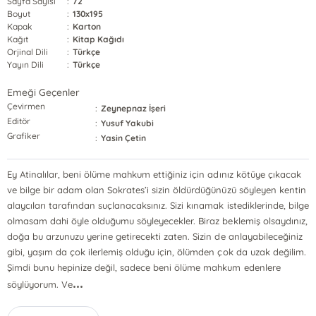
Sayfa Sayısı
:
72
Boyut
:
130x195
Kapak
:
Karton
Kağıt
:
Kitap Kağıdı
Orjinal Dili
:
Türkçe
Yayın Dili
:
Türkçe
Emeği Geçenler
Çevirmen
:
Zeynepnaz İşeri
Editör
:
Yusuf Yakubi
Grafiker
:
Yasin Çetin
Ey Atinalılar, beni ölüme mahkum ettiğiniz için adınız kötüye çıkacak
ve bilge bir adam olan Sokrates’i sizin öldürdüğünüzü söyleyen kentin
alaycıları tarafından suçlanacaksınız. Sizi kınamak istediklerinde, bilge
olmasam dahi öyle olduğumu söyleyecekler. Biraz beklemiş olsaydınız,
doğa bu arzunuzu yerine getirecekti zaten. Sizin de anlayabileceğiniz
gibi, yaşım da çok ilerlemiş olduğu için, ölümden çok da uzak değilim.
Şimdi bunu hepinize değil, sadece beni ölüme mahkum edenlere
...
söylüyorum. Ve