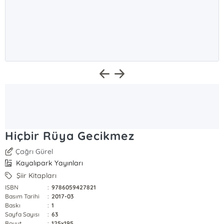
Hiçbir Rüya Gecikmez
Çağrı Gürel
Kayalıpark Yayınları
Şiir Kitapları
ISBN
:
9786059427821
Basım Tarihi
:
2017-03
Baskı
:
1
Sayfa Sayısı
:
63
Boyut
:
125x195