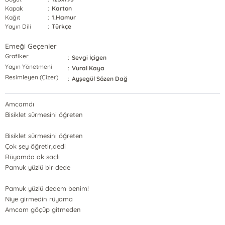
Kapak
:
Karton
Kağıt
:
1.Hamur
Yayın Dili
:
Türkçe
Emeği Geçenler
Grafiker
:
Sevgi İçigen
Yayın Yönetmeni
:
Vural Kaya
Resimleyen (Çizer)
:
Ayşegül Sözen Dağ
Amcamdı
Bisiklet sürmesini öğreten
Bisiklet sürmesini öğreten
Çok şey öğretir,dedi
Rüyamda ak saçlı
Pamuk yüzlü bir dede
Pamuk yüzlü dedem benim!
Niye girmedin rüyama
Amcam göçüp gitmeden