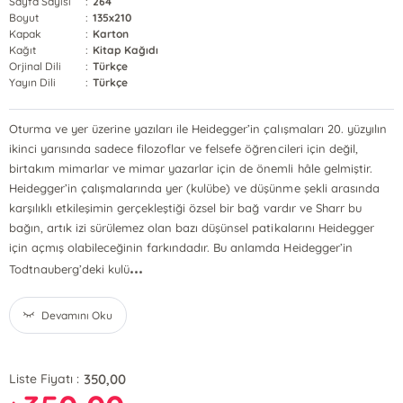
Sayfa Sayısı
:
264
Boyut
:
135x210
Kapak
:
Karton
Kağıt
:
Kitap Kağıdı
Orjinal Dili
:
Türkçe
Yayın Dili
:
Türkçe
Oturma ve yer üzerine yazıları ile Heidegger’in çalışmaları 20. yüzyılın
ikinci yarısında sadece filozoflar ve felsefe öğrencileri için değil,
birtakım mimarlar ve mimar yazarlar için de önemli hâle gelmiştir.
Heidegger’in çalışmalarında yer (kulübe) ve düşünme şekli arasında
karşılıklı etkileşimin gerçekleştiği özsel bir bağ vardır ve Sharr bu
bağın, artık izi sürülemez olan bazı düşünsel patikalarını Heidegger
için açmış olabileceğinin farkındadır. Bu anlamda Heidegger’in
...
Todtnauberg’deki kulü
Devamını Oku
350,00
Liste Fiyatı :