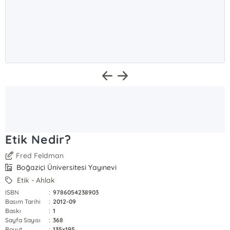
Etik Nedir?
Fred Feldman
Boğaziçi Üniversitesi Yayınevi
Etik - Ahlak
ISBN
:
9786054238903
Basım Tarihi
:
2012-09
Baskı
:
1
Sayfa Sayısı
:
368
Boyut
:
135x195