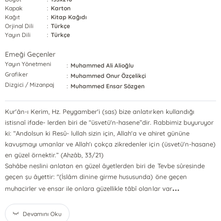
Kapak
:
Karton
Kağıt
:
Kitap Kağıdı
Orjinal Dili
:
Türkçe
Yayın Dili
:
Türkçe
Emeği Geçenler
Yayın Yönetmeni
:
Muhammed Ali Alioğlu
Grafiker
:
Muhammed Onur Özçelikçi
Dizgici / Mizanpaj
:
Muhammed Ensar Sözgen
Kur'ân-ı Kerim, Hz. Peygamber'i (sas) bize anlatırken kullandığı
istisnaî ifade- lerden biri de “üsvetü'n-hasene”dir. Rabbimiz buyuruyor
ki: “Andolsun ki Resû- lullah sizin için, Allah'a ve ahiret gününe
kavuşmayı umanlar ve Allah'ı çokça zikredenler için (üsvetü'n-hasane)
en güzel örnektir.” (Ahzâb, 33/21)
Sahâbe neslini anlatan en güzel âyetlerden biri de Tevbe sûresinde
geçen şu âyettir: "(İslâm dinine girme hususunda) öne geçen
...
muhacirler ve ensar ile onlara güzellikle tâbî olanlar var
Devamını Oku