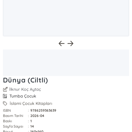
Dünya (Ciltli)
İlknur Koç Aytaç
Tumba Çocuk
İslami Çocuk Kitapları
ISBN
:
9786259363639
Basım Tarihi
:
2026-04
Baskı
:
1
Sayfa Sayısı
:
14
Boyut
:
160x160