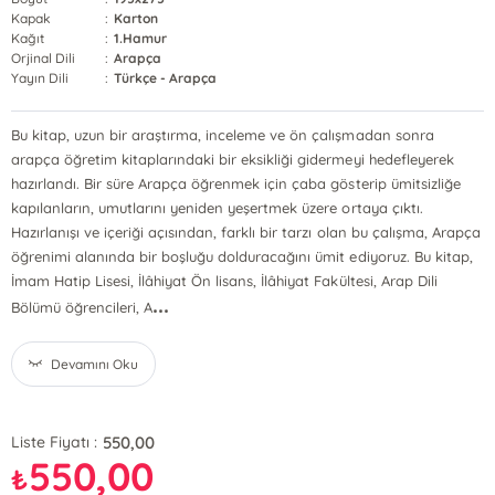
Kapak
:
Karton
Kağıt
:
1.Hamur
Orjinal Dili
:
Arapça
Yayın Dili
:
Türkçe - Arapça
Bu kitap, uzun bir araştırma, inceleme ve ön çalışmadan sonra
arapça öğretim kitaplarındaki bir eksikliği gidermeyi hedefleyerek
hazırlandı. Bir süre Arapça öğrenmek için çaba gösterip ümitsizliğe
kapılanların, umutlarını yeniden yeşertmek üzere ortaya çıktı.
Hazırlanışı ve içeriği açısından, farklı bir tarzı olan bu çalışma, Arapça
öğrenimi alanında bir boşluğu dolduracağını ümit ediyoruz. Bu kitap,
İmam Hatip Lisesi, İlâhiyat Ön lisans, İlâhiyat Fakültesi, Arap Dili
...
Bölümü öğrencileri, A
Devamını Oku
550,00
Liste Fiyatı :
550,00
₺