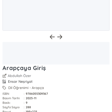
Arapçaya Giriş
Abdullah Özer
Ensar Neşriyat
Dil Öğrenimi - Arapça
ISBN
:
9786055309367
Basım Tarihi
:
2025-11
Baskı
:
9
Sayfa Sayısı
:
288
Boyut
:
195x275