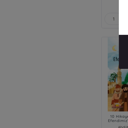
₺
10 Hika
Efendimiz’
Med
Abdüt