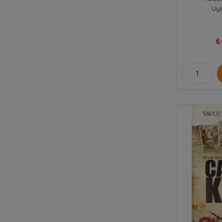
Uys
₺