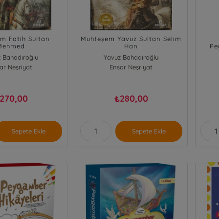
m Fatih Sultan
Muhteşem Yavuz Sultan Selim
Mehmed
Han
Pe
Mek
 Bahadıroğlu
Yavuz Bahadıroğlu
ar Neşriyat
Ensar Neşriyat
270,00
280,00
₺
Sepete Ekle
Sepete Ekle