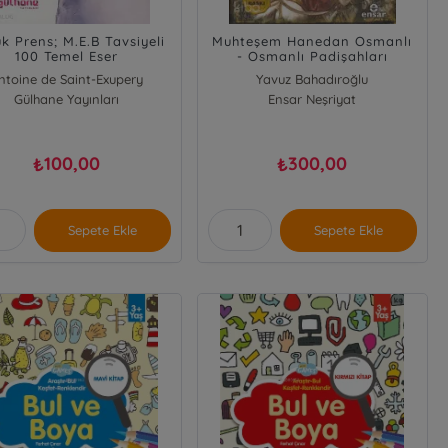
k Prens; M.E.B Tavsiyeli
Muhteşem Hanedan Osmanlı
100 Temel Eser
- Osmanlı Padişahları
ntoine de Saint-Exupery
Yavuz Bahadıroğlu
Gülhane Yayınları
Ensar Neşriyat
100,00
300,00
₺
₺
Sepete Ekle
Sepete Ekle