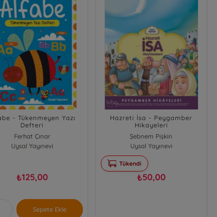
abe - Tükenmeyen Yazı
Hazreti İsa - Peygamber
Defteri
Hikayeleri
Ferhat Çınar
Şebnem Pişkin
Uysal Yayınevi
Uysal Yayınevi
Tükendi
125,00
50,00
₺
₺
Sepete Ekle