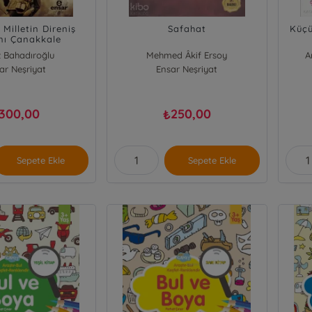
 Milletin Direniş
Safahat
Küçü
nı Çanakkale
 Bahadıroğlu
Mehmed Âkif Ersoy
A
ar Neşriyat
Ensar Neşriyat
300,00
250,00
₺
Sepete Ekle
Sepete Ekle