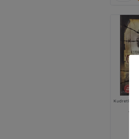
Kudretli Su
Yavuz
Ens