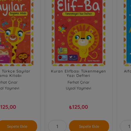
 Türkçe Sayılar
Kuran Elifbası Tükenmeyen
Alf
ama Kitabı
Yazı Defteri
rhat Çınar
Ferhat Çınar
al Yayınevi
Uysal Yayınevi
125,00
125,00
₺
₺
Sepete Ekle
Sepete Ekle