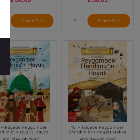
₺
₺
Sepete Ekle
Sepete Ekle
 Hikayede Peygamber
10 Hikayede Peygamber
ndimiz’in (s.a.v) Hayatı
Efendimiz’in Hayatı Mekke
Medine Dönemi
Dönemi
Abdüttevvab Yusuf
Abdüttevvab Yusuf