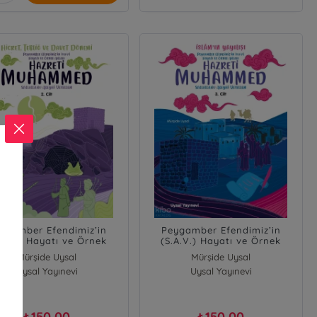
ygamber Efendimiz’in
Peygamber Efendimiz’in
.A.V.) Hayatı ve Örnek
(S.A.V.) Hayatı ve Örnek
kı Hicret,Tebliğ ve Davet
Ahlakı İslam’ın Yayılışı 3. Cilt
Mürşide Uysal
Mürşide Uysal
Dönemi 2. Cilt
Uysal Yayınevi
Uysal Yayınevi
150,00
150,00