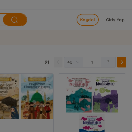
Kaydol
Giriş Yap
91
3