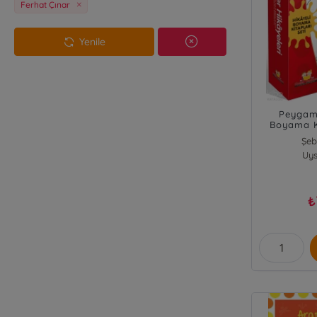
Ferhat Çınar
Yenile
Peygamb
Boyama Ki
Şeb
Uys
₺