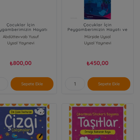
Çocuklar İçin
Çocuklar İçin
ygamberimizin Hayatı
Peygamberimizin Hayatı ve
ke ve Medine Dönemi 2
Örnek Ahlakı (3 Cilt Takım)
Abdüttevvab Yusuf
Mürşide Uysal
Kitap (Ciltli)
Uysal Yayınevi
Uysal Yayınevi
800,00
450,00
₺
₺
Sepete Ekle
Sepete Ekle