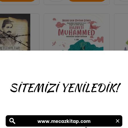
ltan II. Abdülhamid
Peygamber Efendimiz’in
Pe
Han
(S.A.V.) Hayatı ve Örnek
(S
Ahlakı Mekke’den Doğan
Ahla
 Bahadıroğlu
Mürşide Uysal
Güneş 1. Cilt
ar Neşriyat
Uysal Yayınevi
350,00
150,00