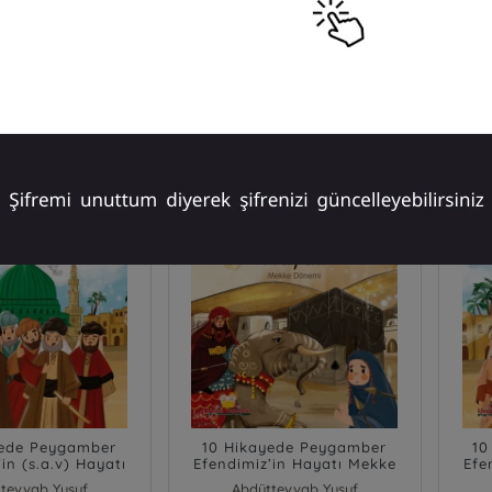
₺
Sepete Ekle
Sepete Ekle
yede Peygamber
10 Hikayede Peygamber
10
in (s.a.v) Hayatı
Efendimiz’in Hayatı Mekke
Efe
ine Dönemi
Dönemi
tevvab Yusuf
Abdüttevvab Yusuf