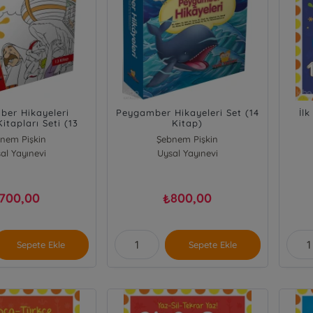
er Hikayeleri
Peygamber Hikayeleri Set (14
İlk
tapları Seti (13
Kitap)
Kitap)
nem Pişkin
Şebnem Pişkin
al Yayınevi
Uysal Yayınevi
700,00
800,00
₺
Sepete Ekle
Sepete Ekle